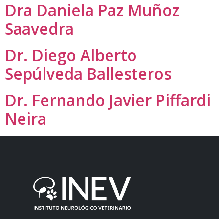
Dra Daniela Paz Muñoz
Saavedra
Dr. Diego Alberto
Sepúlveda Ballesteros
Dr. Fernando Javier Piffardi
Neira