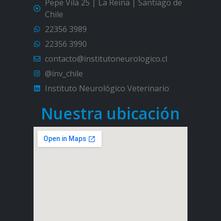
Pepe Vila 25 | La Reina | Santiago de
Chile
22356 3989
22356 3990
contacto@institutoneurologico.cl
@inv_chile
Instituto Neurológico Veterinario
Nuestra ubicación