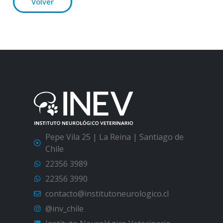
Volver
Pepe Vila 25 | La Reina | Santiago de
Chile
22356 3989
22356 3990
contacto@institutoneurologico.cl
@inv_chile