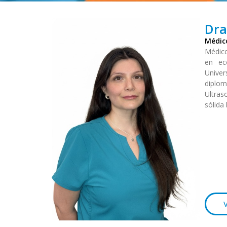
Dra
Médic
Médico
en ec
Unive
diplo
Ultras
sólida