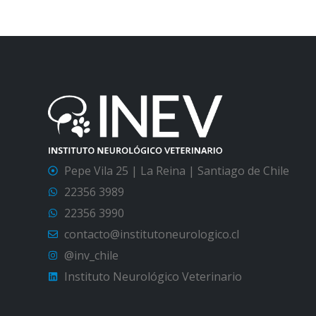
Pepe Vila 25 | La Reina | Santiago de Chile
22356 3989
22356 3990
contacto@institutoneurologico.cl
@inv_chile
Instituto Neurológico Veterinario