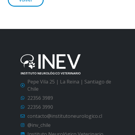
Pepe Vila 25 | La Reina | Santiago de
Chile
22356 3989
22356 3990
contacto@institutoneurologico.cl
@inv_chile
Instituto Neurológico Veterinario