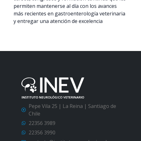
permiten mantenerse al día con los avances
más recientes en gastroenterología veterinaria
y entregar una atención de excelencia
Pepe Vila 25 | La Reina | Santiago de
Chile
22356 3989
22356 3990