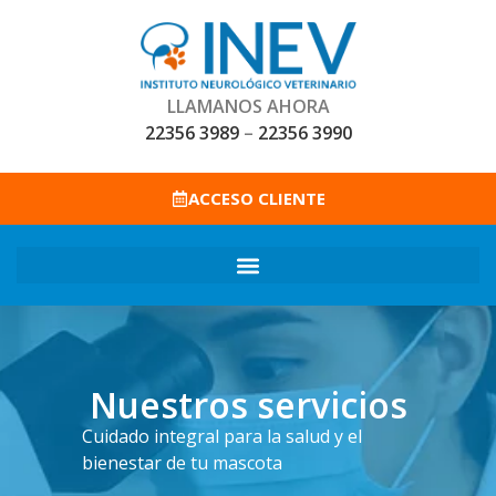
LLAMANOS AHORA
22356 3989
–
22356 3990
ACCESO CLIENTE
Nuestros servicios
Cuidado integral para la salud y el
bienestar de tu mascota