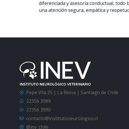
diferenciada y asesoría conductual, todo
una atención segura, empática y respetuo
Pepe Vila 25 | La Reina | Santiago de Chile
22356 3989
22356 3990
contacto@institutoneurologico.cl
@inv_chile