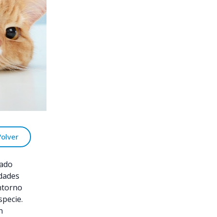
Volver
ñado
idades
entorno
specie.
n