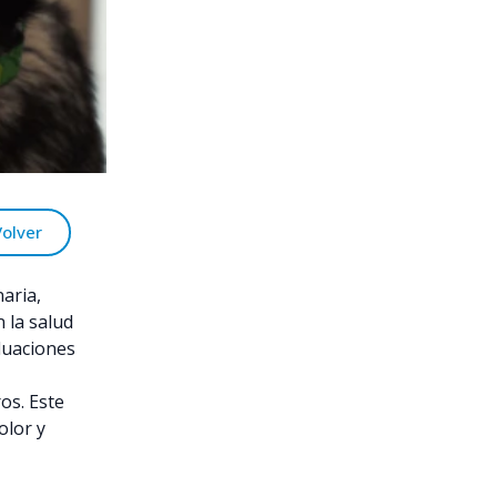
Volver
aria,
 la salud
aluaciones
os. Este
olor y