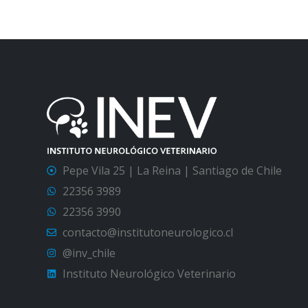
Pepe Vila 25 | La Reina | Santiago de Chile
22356 3989
22356 3990
contacto@institutoneurologico.cl
@inv_chile
Instituto Neurológico Veterinario