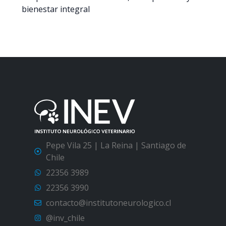
bienestar integral
Pepe Vila 25 | La Reina | Santiago de
Chile
22356 3989
22356 3990
contacto@institutoneurologico.cl
@inv_chile