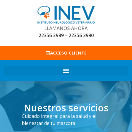
LLAMANOS AHORA
22356 3989
–
22356 3990
ACCESO CLIENTE
Nuestros servicios
Cuidado integral para la salud y el
bienestar de tu mascota