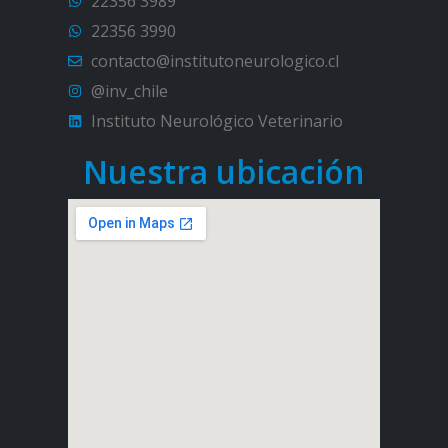
22356 3989
22356 3990
contacto@institutoneurologico.cl
@inv_chile
Instituto Neurológico Veterinario
Nuestra ubicación