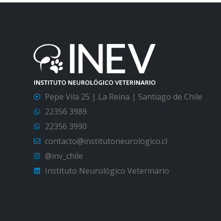
Pepe Vila 25 | La Reina | Santiago de Chile
22356 3989
22356 3990
contacto@institutoneurologico.cl
@inv_chile
Instituto Neurológico Veterinario